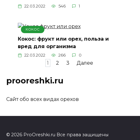
22.03.2022
546
1
КОКОС
Кокос: фрукт или орех, польза и
вред для организма
22.03.2022
266
0
Пагинация
1
2
3
Далее
записей
prooreshki.ru
Сайт обо всех видах орехов
© 2026 ProOreshki.ru Все права защищены